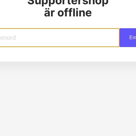
Supportershop
är offline
En